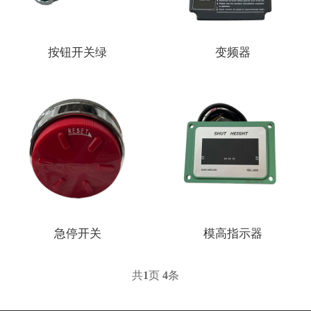
按钮开关绿
变频器
急停开关
模高指示器
共
1
页
4
条